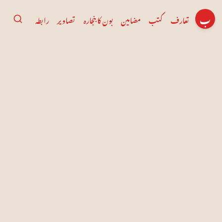
ب
تعارف
کتب
مضامین
بون کا بنجارہ
تصاویر
رابطہ