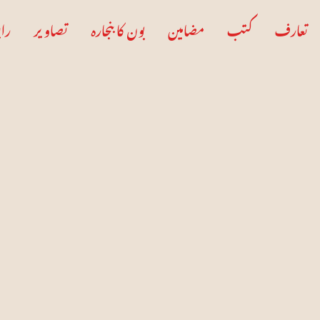
تعارف
کتب
مضامین
بون کا بنجارہ
تصاویر
راب