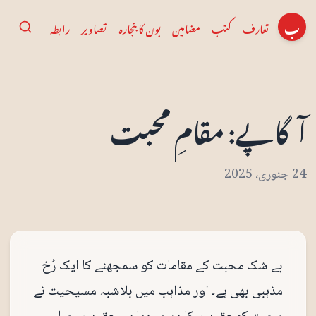
ب
تعارف
کتب
مضامین
بون کا بنجارہ
تصاویر
رابطہ
آگاپے: مقامِ محبت
24 جنوری، 2025
بے شک محبت کے مقامات کو سمجھنے کا ایک رُخ
مذہبی بھی ہے۔ اور مذاہب میں بلاشبہ مسیحیت نے