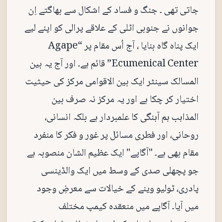
جاتی تھی ۔ جنگ و فساد کے اشکال سے بھاگتے اِن
جوانوں نے جنوبی اٹلی کے علاقے پرالی کو اپنے لیے
ایک پناہ گاہ بنایا ، آج اُس مقام پر “Agape
Ecumenical Center” قائم ہے۔ اور آج یہ بین
المسالک سینٹر ایک بین الاقوامی مرکز کی حیثیت
اختیار کر چکا ہے اور یہ مرکز نہ صرف بین
المذاہب ہم آہنگی کا علمبردار ہے بلکہ انسانی،
روحانی، اور فطری مسائل پر غور و فکر کا منفرد
مقام بھی ہے۔ "آگاپے" ایک عظیم الشان منصوبہ ہے
جو پچھلی صدی کے وسط میں ایک والڈینسی
پادری، ٹولیو وینے کے خیالات سے معرضِ وجود
میں آیا۔ آگاپے میں منعقدہ کیمپ مختلف