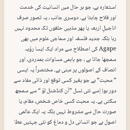
استعارہ ہے، جو ہر حال میں انسانیت کی خدمت
اور فلاح چاہتا ہے۔ دوسری جانب ، یہ تصور صرف
اناجیلِ اربعہ یا پھر مذہبی حلقوں تک محدود نہیں
رہا بلکہ جدید فلسفہ اور سماجی علوم میں بھی
Agape کی اصطلاح سے مراد ایک ایسا روّیہ
سمجھا جاتا ہے ، جو باہمی مساوات، ہمدردی، اور
انصاف کے اصولوں پر مبنی ہے۔ مختصراً یہ ایسی
” محبت“ ہے جو بغیر کسی توقع اور ذاتی مفاد سے
دور ہو! اِسے نئی نسل ”اَن کنڈشنل لوّ “ سے سمجھ
سکتی ہے۔ یہ محبت کسی خاص شخص، مقام، یا
صورت حال سے مشروط نہیں بلکہ یہ ایک عالمی
اصول ہے جو انسانی دل و دماغ کو نئی جہتیں عطا