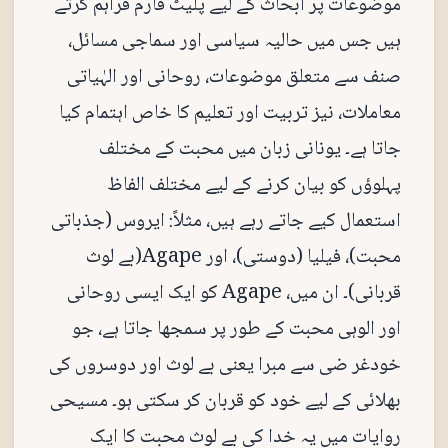
موضوعات پر ابحاث کے لیے پلیٹ فارم فراہم کرتے
ہیں جس میں حالیہ سیاسی اور سماجی مسائل،
صنف سے متعلق موضوعات، روحانی اور الہٰیاتی
معاملات، نیز تربیت اور تعلیم کا خاص اہتمام کیا
جاتا ہے۔ یونانی زبان میں محبت کے مختلف
پہلوؤں کو بیان کرنے کے لیے مختلف الفاظ
استعمال کیے جاتے رہے ہیں، مثلاً: ایروس (جذباتی
محبت)، فیلیا (دوستی)، اور Agape(بے لوث
قربانی)۔ ان میں، Agape کو ایک ایسی روحانی
اور الوہی محبت کے طور پر سمجھا جاتا ہے، جو
خودغر ضی سے مبرا یعنی بے لوث اور دوسروں کی
بھلائی کے لیے خود کو قربان کر سکتی ہو۔ مسیحی
روایات میں یہ خدا کی بے لوث محبت کا ایک