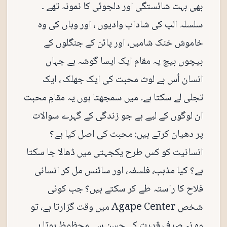
بھی بہت شائستگی اور دلجوئی کا نمونہ تھے ۔
سلسلہ الپ کی شاداب وادیوں ، اور وہاں کی وہ
خاموش خنک شامیں، اور پائن کے جنگلوں کے
بیچوں بیچ یہ مقام ایک ایسا گوشہ ہے جہاں
انسان اُس بے لوث محبت کی ایک جھلک ، ایک
تجلی لے سکتا ہے۔ میں سمجھتا ہوں یہ مقامِ محبت
ان لوگوں کے لیے ہے جو زندگی کے گہرے سوالات
پر دھیان کرتے ہیں: محبت کی اصل کیا ہے؟
انسانیت کو کس طرح یکجہتی میں ڈھالا جا سکتا
ہے؟ کیا مذہب، فلسفہ، اور سائنس مل کر انسانی
فلاح کا راستہ طے کر سکتے ہیں؟ جب کوئی
شخص Agape Center میں وقت گزارتا ہے، تو
وہ نہ صرف قدرت کے حسن سے محظوظ ہوتا ہے