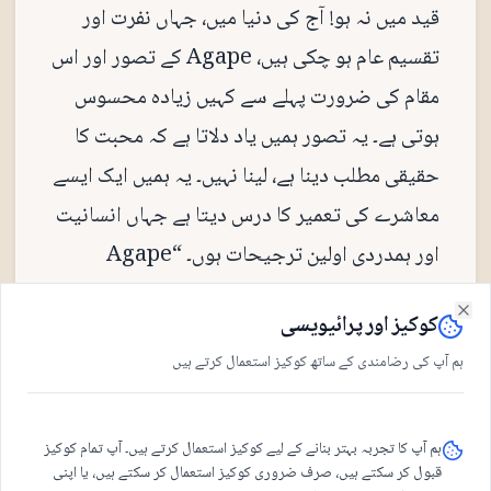
قید میں نہ ہو! آج کی دنیا میں، جہاں نفرت اور
تقسیم عام ہو چکی ہیں، Agape کے تصور اور اس
مقام کی ضرورت پہلے سے کہیں زیادہ محسوس
ہوتی ہے۔ یہ تصور ہمیں یاد دلاتا ہے کہ محبت کا
حقیقی مطلب دینا ہے، لینا نہیں۔ یہ ہمیں ایک ایسے
معاشرے کی تعمیر کا درس دیتا ہے جہاں انسانیت
اور ہمدردی اولین ترجیحات ہوں۔ “Agape
Ecumenical Center” ان اصولوں کو عملی
کوکیز اور پرائیویسی
Close
شکل دیتا ہے۔ یہاں مختلف مذاہب کے درمیان
ہم آپ کی رضامندی کے ساتھ کوکیز استعمال کرتے ہیں
مکالمہ، ماحولیات کے تحفظ کے لیے تحریک، اور
نوجوانوں کو انسانیت کی خدمت کے لیے تیار کرنا
ایک مشترکہ مقصد ہے۔ یہ مقام ہمیں یہ سکھاتا ہے
ہم آپ کا تجربہ بہتر بنانے کے لیے کوکیز استعمال کرتے ہیں۔ آپ تمام کوکیز
قبول کر سکتے ہیں، صرف ضروری کوکیز استعمال کر سکتے ہیں، یا اپنی