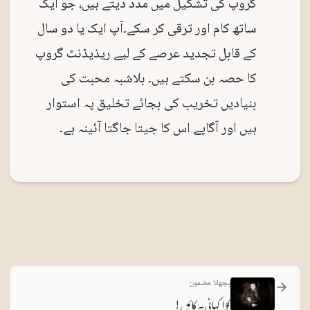
گروپ کی تشکیل میں مدد دیتے ہیں، جو ایک
ساتھ کام اور ترقی کر سکے۔آپ ایک یا دو سال
کے قابل تجدید عرصے کے لیے ریذیڈنٹ گروپ
کا حصہ بن سکتے ہیں۔ بلاشبہ محبت کی
بنیادیں تخریب کی بجائے تخلیق پہ استوار
ہیں اور آگاپے اس کا جیتا جاگتا آئینہ ہے۔
پچھلا مضمون
کوّا کہانی۔ کائیں!