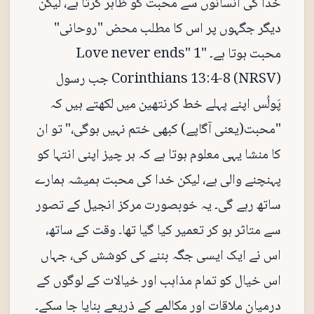
خدا کی انسانوں سے محبت کو ظاہر کرتا ہے، لیکن
دیگر جگہوں پر اس کا مطلب محض "روحانی"
محبت ہوتا ہے۔ "Love never ends" 1
Corinthians 13:4-8 (NRSV) جب رسول
پَولُس اپنے پہلے خط کرنتھین میں لکھتے ہیں کہ
"محبت(یعنی آگاپے) کبھی ختم نہیں ہوگی،" تو ان
کا منشا یہی معلوم ہوتا ہے کہ ہر چیز اپنی انتہا کو
پہنچنے والی ہے، لیکن خدا کی محبت ہمیشہ ہمارے
ساتھ رہے گی۔ یہ خوبصورت مرکز انجیل کے تصور
سے متاثر ہو کر تعمیر کیا گیا تھا۔ وقت کے ساتھ،
اس نے ایک ایسی جگہ بننے کی کوشش کی، جہاں
اس خیال کو تمام مذاہب اور خیالات کے لوگوں کے
درمیان ملاقات اور مکالمے کے ذریعے بنایا جا سکے۔