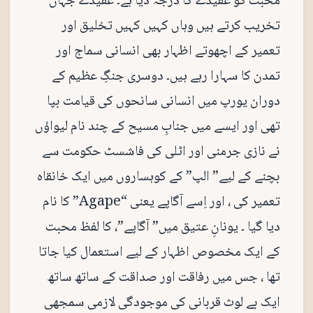
محبت کو عقیدے کا درجہ دیا ہے۔ عقیدے جہاں
تخریب کرتے ہیں وہاں کہیں کہیں تخلیق اور
تعمیر کے اچھوتے اظہار بھی انسانی سماج اور
تمدن کا سہارا رہے ہیں۔ دوسری جنگِ عظیم کے
دوران یورپ میں انسانی سانحوں کی قیامت بپا
تھی اور ایسے میں جنابِ مسیح کے چند نام لیواؤں
نے نازی جرمنی اور اٹلی کی فاشسٹ حکومت سے
بچنے کے لیے” الپ” کے کوہساروں میں ایک خانقاہ
تعمیر کی ، اور اِسے آگاپے یعنی “Agape” کا نام
دیا گیا ۔ یونانِ عتیق میں” آگاپے”، کا لفظ محبت
کے ایک مخصوص اظہار کے لیے استعمال کیا جاتا
تھا ، جس میں رفاقت اور صداقت کے ساتھ ساتھ
ایک بے لوث قربانی کی موجودگی لازمی سمجھی