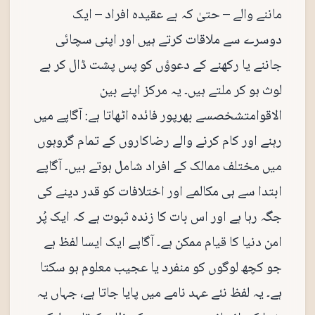
ماننے والے – حتیٰ کہ بے عقیدہ افراد – ایک
دوسرے سے ملاقات کرتے ہیں اور اپنی سچائی
جاننے یا رکھنے کے دعوؤں کو پس پشت ڈال کر بے
لوث ہو کر ملتے ہیں۔ یہ مرکز اپنے بین
الاقوامتشخصسے بھرپور فائدہ اٹھاتا ہے: آگاپے میں
رہنے اور کام کرنے والے رضاکاروں کے تمام گروہوں
میں مختلف ممالک کے افراد شامل ہوتے ہیں۔ آگاپے
ابتدا سے ہی مکالمے اور اختلافات کو قدر دینے کی
جگہ رہا ہے اور اس بات کا زندہ ثبوت ہے کہ ایک پُر
امن دنیا کا قیام ممکن ہے۔ آگاپے ایک ایسا لفظ ہے
جو کچھ لوگوں کو منفرد یا عجیب معلوم ہو سکتا
ہے۔ یہ لفظ نئے عہد نامے میں پایا جاتا ہے، جہاں یہ