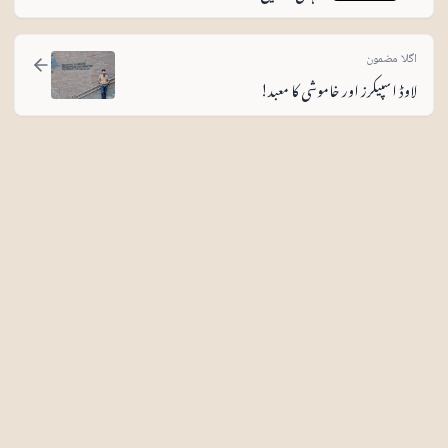
اگلا مضمون
لاوڈ اسپیکرز اور خاموشی کا معبد!