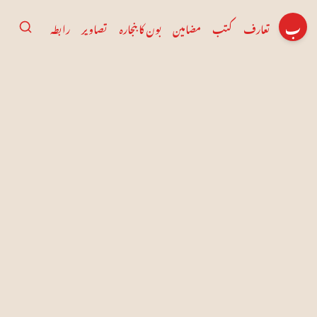
ب
تعارف
کتب
مضامین
بون کا بنجارہ
تصاویر
رابطہ