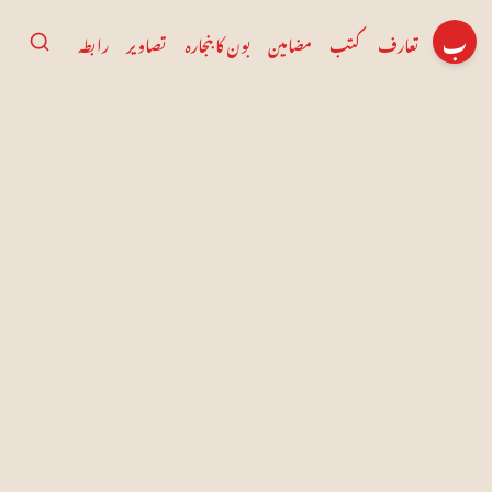
ب
تعارف
کتب
مضامین
بون کا بنجارہ
تصاویر
رابطہ