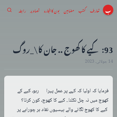
ب
تعارف
کتب
مضامین
بون کا بنجارہ
تصاویر
رابطہ
93: کیے کا کھوج .. جان کا\_روگ
14 جولائی، 2023
فرمایا کہ اولیا کہ کہے پر عمل پیرا رہو، کیے کے
کھوج میں نہ چل نکلنا.. کیے کا کھوج، کون کرتا؟
کیے کا کھوج لگانے والے بیسیوں نقاد ہر چوراہے پر