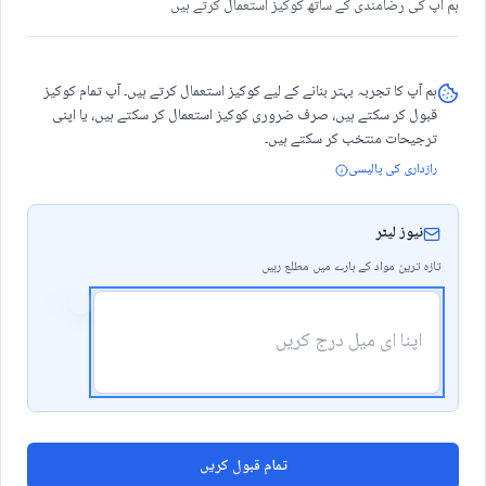
اترے ہی نہیں ! اور جو چار سُو بکھرے فریب ہیں وہ
ہم آپ کی رضامندی کے ساتھ کوکیز استعمال کرتے ہیں
جدائیوں کے ہی ماخذ ہیں اب کہ صدیوں کی تھکن سے
چُور اپنے بسیرے پر لوٹا ہوں ! خواجہ بختیاؔر کے نان
ہم آپ کا تجربہ بہتر بنانے کے لیے کوکیز استعمال کرتے ہیں۔ آپ تمام کوکیز
قبول کر سکتے ہیں، صرف ضروری کوکیز استعمال کر سکتے ہیں، یا اپنی
بائی نے پوچھا آپ کافی لیں گے؟ ہم کیا بتاتے ، کہے بس
ترجیحات منتخب کر سکتے ہیں۔
یہی ”کافی“ ہے! اور غور کرنے لگے؛ ؎ لطف ِکلام کیا
رازداری کی پالیسی
جو نہ ہو دل میں درد عشق
نیوز لیٹر
تازہ ترین مواد کے بارے میں مطلع رہیں
بسمل نہیں ہے تو تو تڑپنا بھی چھوڑ دے
ہم سمجھ گئے کہ بسمل کی ہائے ھُو تو سنی جا سکتی
ہے لیکن اُس کے تڑپنے کا کھوج مشکل ہے !
تڑپا کیے، ہوا کیے .. اور جو ہوا کیے اُس کا کھوج کیوں
تمام قبول کریں