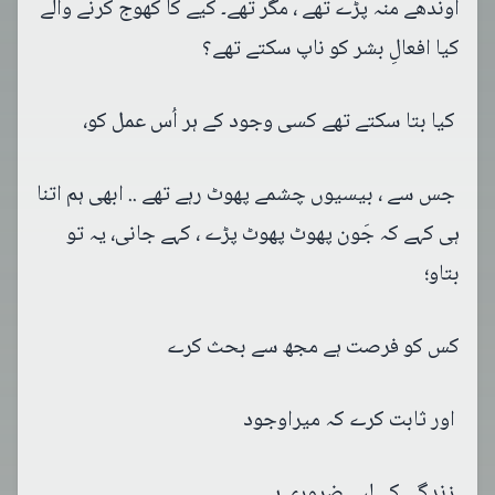
اوندھے منہ پڑے تھے ، مگر تھے۔ کیے کا کھوج کرنے والے
کیا افعالِ بشر کو ناپ سکتے تھے؟
کیا بتا سکتے تھے کسی وجود کے ہر اُس عمل کو،
جس سے ، بیسیوں چشمے پھوٹ رہے تھے .. ابھی ہم اتنا
ہی کہے کہ جَون پھوٹ پھوٹ پڑے ، کہے جانی، یہ تو
بتاو؛
کس کو فرصت ہے مجھ سے بحث کرے
اور ثابت کرے کہ میراوجود
زندگی کے لیے ضروری ہے ۔۔