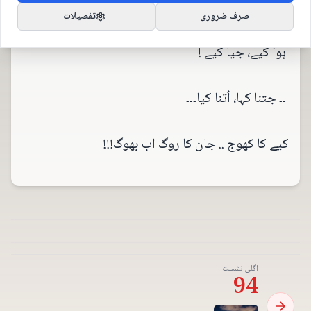
کر؟
صرف ضروری
تفصیلات
ہوا کیے، جیا کیے !
۔۔ جتنا کہا، اُتنا کیا۔۔۔
کیے کا کھوج .. جان کا روگ اب بھوگ!!!
اگلی نشست
94