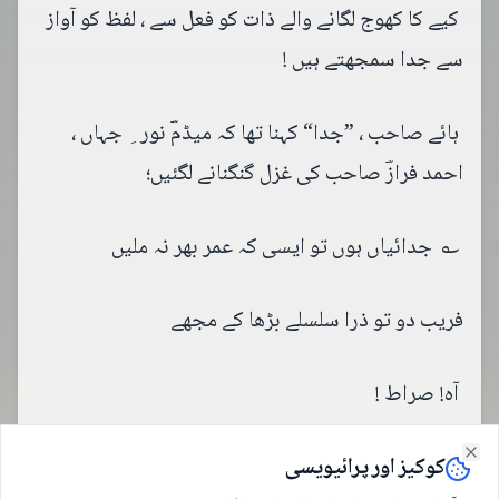
کیے کا کھوج لگانے والے ذات کو فعل سے ، لفظ کو آواز
سے جدا سمجھتے ہیں !
ہائے صاحب ، ”جدا“ کہنا تھا کہ میڈمؔ نور ِ جہاں ،
احمد فرازؔ صاحب کی غزل گنگنانے لگئیں؛
؎ جدائیاں ہوں تو ایسی کہ عمر بھر نہ ملیں
فریب دو تو ذرا سلسلے بڑھا کے مجھے
آہ! صراط !
کوکیز اور پرائیویسی
فرمایا پُر خطر گھاٹیوں سے یوں اترنا جیسے کبھی
Close