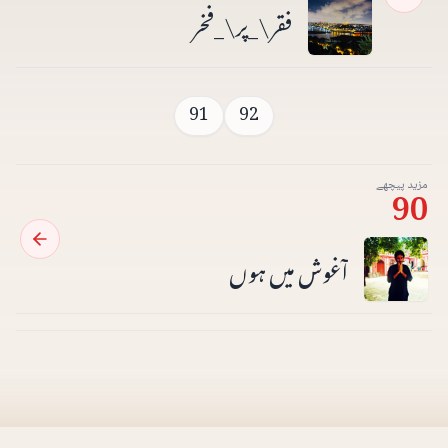
فقر\_پر\_فخر
91
92
مزید پیچھے
90
آغوش میں ہوں