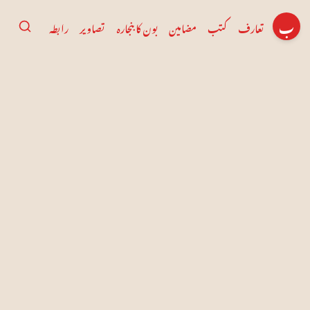
ب
تعارف
کتب
مضامین
بون کا بنجارہ
تصاویر
رابطہ