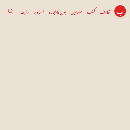
ب
تعارف
کتب
مضامین
بون کا بنجارہ
تصاویر
رابطہ