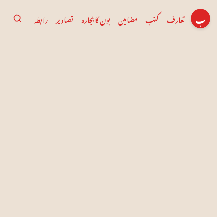
ب
تعارف
کتب
مضامین
بون کا بنجارہ
تصاویر
رابطہ