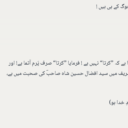
وگ کے ہی ہیں !
 کہ ”کرتا“ نہیں ہے ! فرمایا ”کرتا“ صرف پَرم آتما ہے! اور
 شریف میں سید افضال حسین شاہ صاحبؔ کی صحبت میں ہے،
ِ خدا ہو)