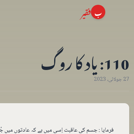
فقیر
ب
110: یاد کا روگ
27 جولائی، 2023
فرمایا : جسم کی عاقبت اِسی میں ہے کہ عادتوں میں جُتا