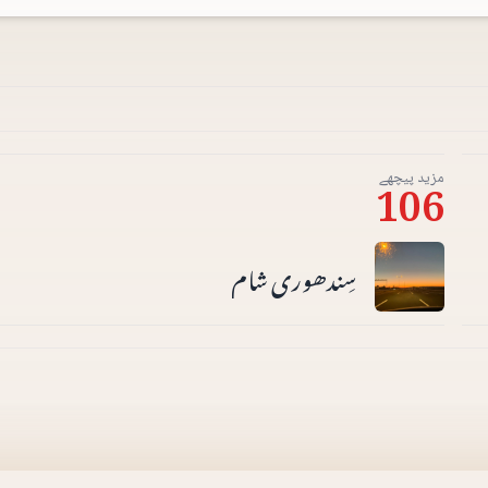
مزید پیچھے
106
سِندھوری شام