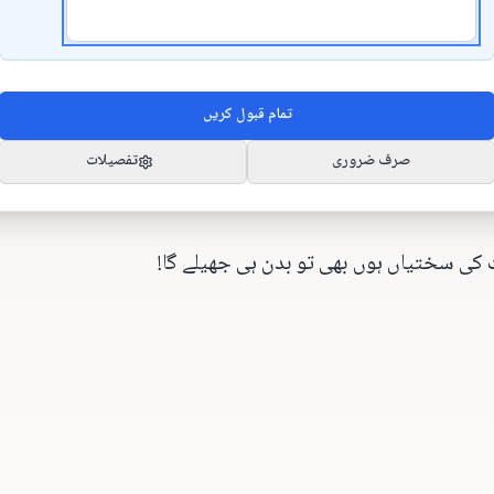
نہاج الؔقرآن کے مرکز میں پاتے ہیں ، قبلہ افؔضل نوشاہی صاحب
تمام قبول کریں
صرف ضروری
تفصیلات
ت کی سختیاں ہوں بھی تو بدن ہی جھیلے گا!