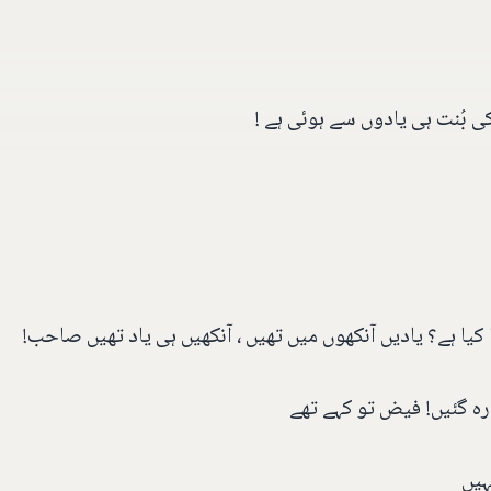
ی بُنت ہی یادوں سے ہوئی ہے !
یا ہے؟ یادیں آنکھوں میں تھیں ، آنکھیں ہی یاد تھیں صاحب!
رہ گئیں! فیض تو کہے تھے
ہیں