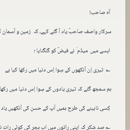
آہ صاحب!
سرکار واصف صاحبؔ یاد آ گئے کہے، کہ زمین و آسمان ک
ایسے میں میڈم ؔ نے فیضؔ کو گنگنایا ؛
؎ تیری اِن آنکھوں کے سِوا اِس دنیا میں رکھا کیا ہے
ہم سمجھ گئے کہ تیری یادوں کے سِوا اِس دنیا میں رکھا ک
کِسی نابینے کی طرح ہمیں آپ کے حسن کی آنکھیں یاد 
؎ صد شکر کہ اپنی راتوں میں اب ہجر کی کوئی رات ن