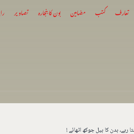
تعارف
کتب
مضامین
بون کا بنجارہ
تصاویر
راب
 رہے، بدن کا بیل جوکھ اٹھائے !