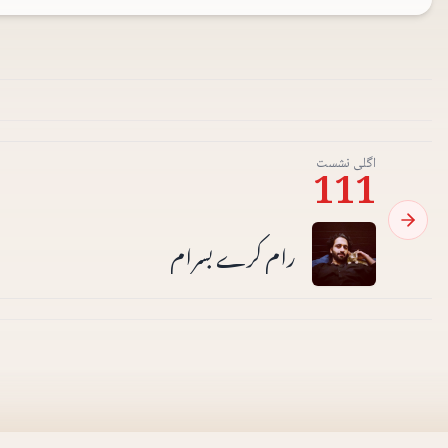
اگلی نشست
111
رام کرے بسرام