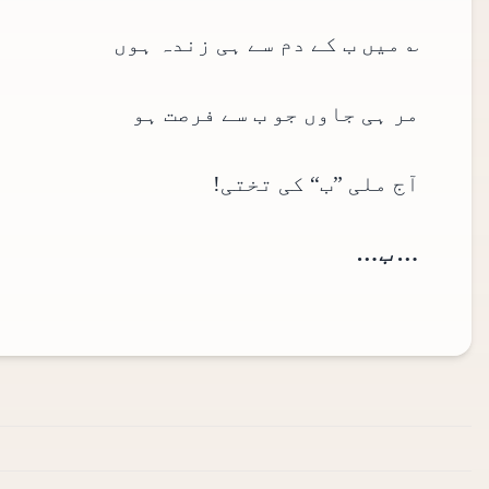
؎ میں ب کے دم سے ہی زندہ ہوں
مر ہی جاوں جو ب سے فرصت ہو
آج ملی ”ب“ کی تختی!
… ب…