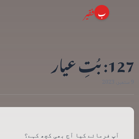
فقیر
ب
127: بُتِ عیار
9 ستمبر، 2023
آپ فرمائے کیا آج بھی کچھ کہے؟