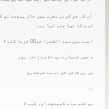
اب کہ جو کوئی مغرب میں حال پوچھے تو کہ
اب ب کا نیا جنم لیا ہے ..
ایسے میں سید الشعرا جونؔ فرما گئے ؛
؎ میں تمہارے ہی دم سے زندہ ہوں
مر ہی جاؤں جو تم سے فرصت ہو
…
ہم قلم سے ب کھینچے اور کہے ؛