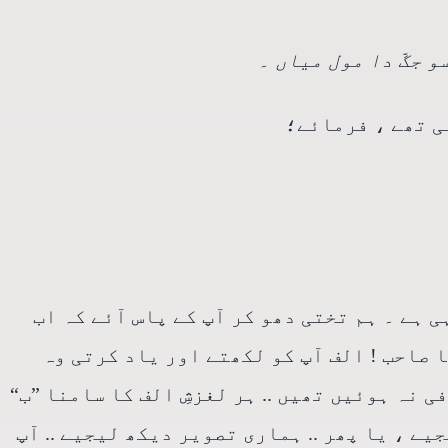
و جگّ دا مول میاں ۔
ی تھے ، فرمائے؛
 ہے ۔ ہم تختی دھو کر آپ کے پاس آئے کہ اب
ا صاحب ! الف آپ کو لکھتے اور یاد کرتی وہ
 نہ ہوئیں تھیں .. ہر لغزشِ الف کا سامنا ”ب“
ے ، یا پھر .. ہماری تصویر دیکھ لیجیے .. آپ