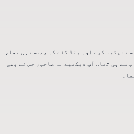
سے دیکھا کیے اور بتلا گئے کہ ، ب سے ہی تھا،
. ب سے ہی تھا.. آپ دیکھیے نہ صاحب، جس نے بھی
ا..