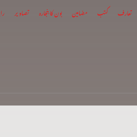
تعارف
کتب
مضامین
بون کا بنجارہ
تصاویر
راب