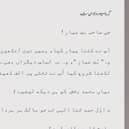
گہ پیر و جوان شد
جی صاحب بتِ عیار !
آپ نے کتنا پیار کیا، ہمیں نون آنکھوں 
وہ” بُتِ عیار “، وہ بہ لباسِ دیگراں بھی .
لکھنا شروع کیا اُس نے تختی پر الف کھینچ
میاں محمد بخش ؔ کو ہی دیکھ لیجیے ؛
؎ اوّل حمد ثنا الہی تے جو مالک ہر ہردا
وارث شاہ سرکار ؔ کہے ؛