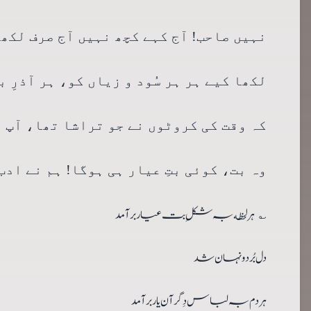
نہیں صاحب! آج کہے کچھ نہیں آج صرف لکھے
لکھا کیے ہر ہر سُود و زیاں کو، ہر آذرِ 
کہ وقت کی کروٹوں نے جو تراشا تھا، آپ 
وہ بت، کوئی بتِ عیار ہی ہوگا! ہم نے ادب
ہر لحظه بہ شکلِ بت عیار بر آمد
؎
دل بُرد و نہان شد
ہر دم بہ لباس دِگر آن یار بر آمد