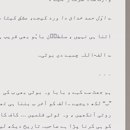
؎ اوّل حمد خدائ دا ورد کیجے، عشقَ کیتا س
اتنا ہی نہیں ، سلطاؔن باہُو بھی قریب ہ
؎ الف-اللہ چمبے دی بوٹی..
۔ ۔ ۔
ہم جھٹ سے کہے ، بابا وہ بوٹی بھی ب کی ہی
”ب“ لکھ دیجیے ..الف کو آخر ب بننا ہی تھ
روتی آنکھیں ، وہ ٹوٹی قلمیں … کاف کافی
کو ہی کرنا پڑا ہے صاحب.. تاریخ دیکھ لیجی