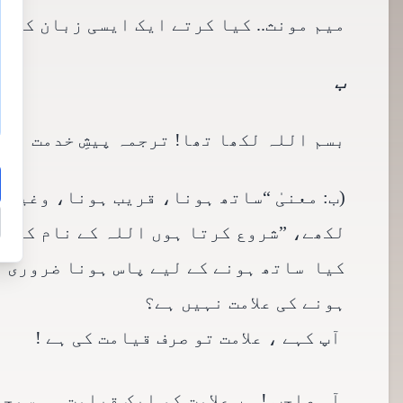
میم مونث.. کیا کرتے ایک ایسی زبان کا جس
ب
بسم اللہ لکھا تھا! ترجمہ پیشِ خدمت ہے؛
(ب: معنیٰ “ساتھ ہونا، قریب ہونا، وغیرہ)
لکھے، ”شروع کرتا ہوں اللہ کے نام کے سا
کیا ساتھ ہونے کے لیے پاس ہونا ضروری ن
ہونے کی علامت نہیں ہے؟
آپ کہے ، علامت تو صرف قیامت کی ہے !
آہ صاحب ! ہر علامت کو ایک قیامت ہی سمجھ