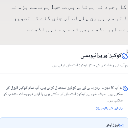
کا وجود نہ ہوتا .. بس صاحب! ہم ب سے بڑھ نہ
تو .. ب ہی بن پایا.. آپ جان گئے کہ تصویر
.. اور لکھے بھی تو .. ب سے ہی لکھے ..
 ہے .. آپ ب کو اپنا لیں .. ب ہو جائیں .. پاس
کوکیز اور پرائیویسی
Clos
م آپ کی رضامندی کے ساتھ کوکیز استعمال کرتے ہیں
اری سی ب لکھی ہے ..
ہم آپ کا تجربہ بہتر بنانے کے لیے کوکیز استعمال کرتے ہیں۔ آپ تمام کوکیز قبول کر
سکتے ہیں، صرف ضروری کوکیز استعمال کر سکتے ہیں، یا اپنی ترجیحات منتخب کر
سکتے ہیں۔
رازداری کی پالیسی
ں نے آشکار کیے ، مگر یہ بھی یاد رہے کہ ہر
الف مذکر ہے اور ب مونث، یا لام مذکر ہے اور
نیوز لیٹر