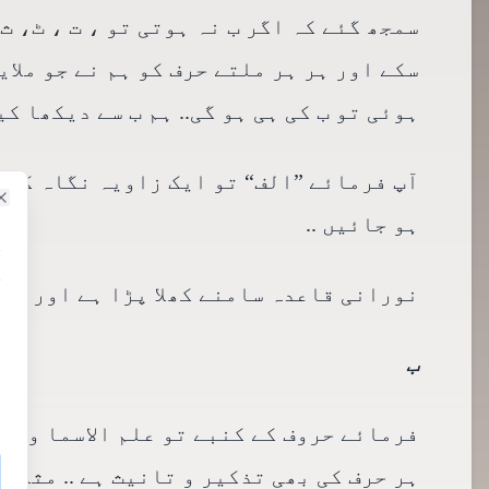
سمجھ گئے کہ اگر ب نہ ہوتی تو ، ت ، ٹ، ث 
سکے اور ہر ہر ملتے حرف کو ہم نے جو ملایا 
ہوئی تو ب کی ہی ہو گی.. ہم ب سے دیکھا کیے 
آپ فرمائے ”الف“ تو ایک زاویہ نگاہ کا نام
e
ہو جائیں ..
ہ
نورانی قاعدہ سامنے کھلا پڑا ہے اور یہ ک
ب
فرمائے حروف کے کنبے تو علم الاسما والو
ہر حرف کی بھی تذکیر و تانیث ہے .. مثلاً 