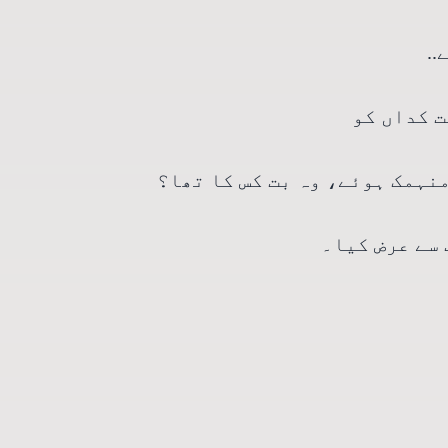
..
بت کداں کو
منہمک ہوئے، وہ بت کس کا تھا؟
 سے عرض کیا۔