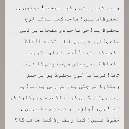
ورنہ کیا ہستی ، کیا نیستی! دونوں ہی
محفوظات ہیں ! صاحب کیا ہے کہ لوحِ
محفوظ ہے ! جی صاحب دو صفحات پر تھی
صاحب! اور دونوں طرف متضاد الفاظ
لکھے گئے تھے ! اُبھرتے اور ڈوبتے
الفاظ کے درمیان صرف دوئی کا فیتہ
تھا! فرمایا لوحِ محفوظ پر ہر چیز
ریکارڈ ہو چکی ہے، ہو رہی ہے ! ب ! ہم
بھی ریکارڈ ہی کرنے لگے، سب ریکارڈ کر
لیں! جی، آوازیں ، نہیں ، خط نہیں ،
خطوط نہیں ! کیا ریکارڈ کیا جائے گا؟