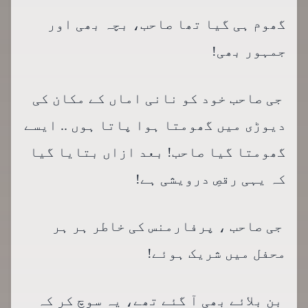
گھوم ہی گیا تھا صاحب، بچہ بھی اور
جمہور بھی!
جی صاحب خود کو نانی اماں کے مکان کی
دیوڑی میں گھومتا ہوا پاتا ہوں .. ایسے
گھومتا گیا صاحب! بعد ازاں بتایا گیا
کہ یہی رقصِ درویشی ہے!
جی صاحب ، پرفارمنس کی خاطر ہر ہر
محفل میں شریک ہوئے!
بن بلائے بھی آ گئے تھے، یہ سوچ کر کہ