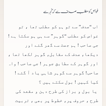
غواّص کو مطلب صدف سے کہ گُہر سے
اب “صدف” سے تو ہم کو مطلب تھا ، تو
غواص کو مطلب “گوہر” سے ہی ہو سکتا ہے !
جی صاحب ! ہم جھٹ سے گھر گئے اور
دیکھا، صدف کے مقابل، گوہر لکھا تھا ،
اور گوہر کے مطابق جوہر ! جی صاحب ! واہ
صاحب! گوہر سے گوہر شاہی یاد آ گئے !
کیا کہیں ! بول سکتے ہیں ؟
یا بول و براز کی طرح دہن و مقعد کی
طرح ، حروف پر، خطوط پر بھی ، تربیت