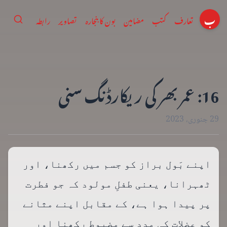
ب
تعارف
کتب
مضامین
بون کا بنجارہ
تصاویر
رابطہ
16: عمر بھر کی ریکارڈنگ سنی
29 جنوری، 2023
اپنے بَول براز کو جسم میں رکھنا، اور
ٹھہرانا، یعنی طفلِ مولود کہ جو فطرت
پر پیدا ہوا ہے، کے مقابل اپنے مثانے
کو عضلات کی مدد سے مضبوط رکھنا اور