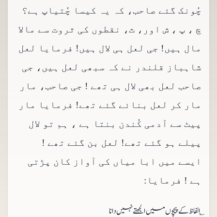
چُونک گئے صاحب، کہ یہ کیسا چُتیاپ ہے؟
چ ، پ ، ش اور، ث، نقطوں کی ثروت سے مالا
مال ہیں! جی لعل ہی لال ہیں! فرمایا لعل
شاہباز قلندر نے کہ سبھی لعل ہیں، جی
صاحب لعل بھی لال ہی تھے ! جی صاحب، مار
مار کر لعل بنائے گئے تھے! فرمایا مار
پیٹ سے آدمی کُندن بنتا ہے ، ہم تو لال
پیلے ہو گئے تھے! لعل بن گئے تھے !
ایسے میں ابا میاں کی آواز کان پڑتی
ہے ! فرمایا:
؎ الفاظ کے پیچوں میں الجھتے نہیں دانا