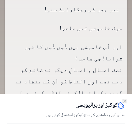
عمر بھر کی ریکارڈنگ سنی!
صرف خاموشی تھی صاحب!
اور اُس خاموشی میں شُوں شُوں کا شور
شرابا! جی صاحب !
نصف اعمال ، اعمالِ دیگر نے ضائع کر
دیے تھے اور الفاظ کو اُن کے متضاد نے
گھیر رکھا تھا! کوئی لفظ ، کوئی عمل
کوکیز اور پرائیویسی
بھی دوسرے سے بڑھ کر نہیں ہو سکا تھا!
Close
ہم آپ کی رضامندی کے ساتھ کوکیز استعمال کرتے ہیں
ریکارڈ خالی تھا صاحب!