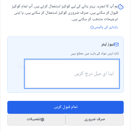
ہم آپ کا تجربہ بہتر بنانے کے لیے کوکیز استعمال کرتے ہیں۔ آپ تمام کوکیز
موجودات کے نرغے میں ہیں، یہاں وہاں
قبول کر سکتے ہیں، صرف ضروری کوکیز استعمال کر سکتے ہیں، یا اپنی
ترجیحات منتخب کر سکتے ہیں۔
لفظ ہے تو معنیٰ مفقود، معنی ہے تو
رازداری کی پالیسی
زبانِ دیگری! کیا بتایا جائے؟ کیسے
نیوز لیٹر
گایا جائے؟ نوری، ناری اور آبی، خاکی
تازہ ترین مواد کے بارے میں مطلع رہیں
سبھی بیٹھے ہیں .. دیکھ رہے ہیں..
ریکارڈ کر رہے ہیں ..
جی صاحب! تو ہم بھی تو یہی کر رہے ہیں !
عرض ہے کہ “چوک” چوراہا ، لاہور اور
شیخوپورہ میں “چونک” کہا جاتا ہے ! اور
تمام قبول کریں
اِسی طرح انتہائی معقول شخص بھی
صرف ضروری
تفصیلات
“گیارہ” کو “یاراں “ کہہ دیتا ہے! تو اِس