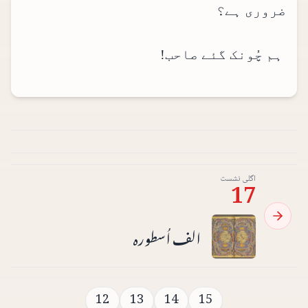
ضروری ہے؟
ہم چُونک گئے صاحب!
اگلی نشست
17
الف اُسطورہ
12
13
14
15