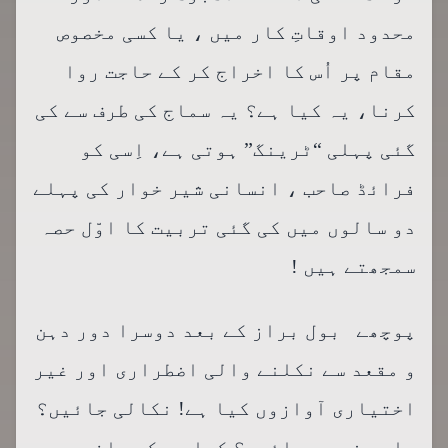
محدود اوقاتِ کار میں ، یا کسی مخصوص
مقام پر اُس کا اخراج کر کے حاجت روا
کرنا، یہ کیا ہے؟ یہ سماج کی طرف سے کی
گئی پہلی “ٹرینگ” ہوتی ہے، اِسی کو
فرائڈ صاحب ، انسانی شیر خوار کی پہلے
دو سالوں میں کی گئی تربیت کا اوّل حصہ
سمجھتے ہیں !
پوچھے بول براز کے بعد دوسرا دور دہن
و مقعد سے نکلنے والی اضطراری اور غیر
اختیاری آوازوں کیا ہے! نکالی جائیں؟
یا رہنے دی جائیں؟ کیا ہے کہ حافی