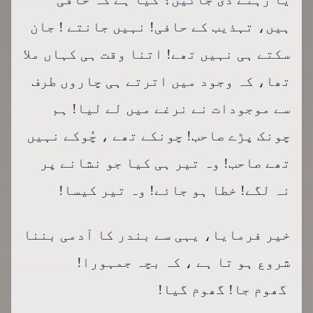
ہیں، تہذیب کے حافی! نہیں جانتے ! جان
سکتے ہی نہیں تھے! اتنا وقت ہی کہاں ملا
تھا، کہ وجود میں اترتے ہی چاروں طرف
سے موجودات نے نرغے میں لے لیا! ہم
چونک پڑے صاحب! چونکے تھے ، چُوکے نہیں
تھے صاحب! وہ تیر ہی کیا جو نشانے پر
نہ لگے! خطا ہو جائے! وہ تیر کیسا!
خیر فرمایا، یہی سے بندر کا آدمی بننا
شروع ہو تا ہے ، کہ بچہ جمہورا!
گھوم جا! گھوم گیا!