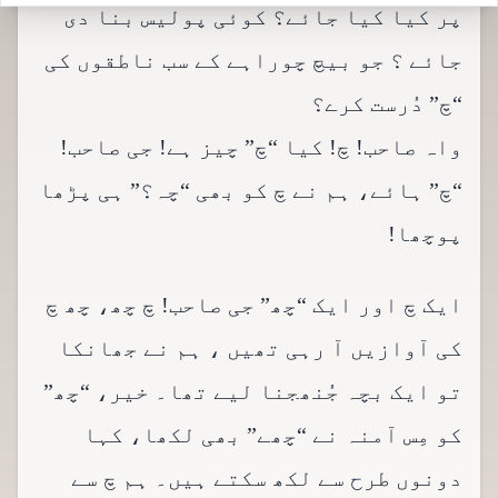
پر کیا کیا جائے؟ کوئی پولیس بنا دی
جائے ؟ جو بیچ چوراہے کے سب ناطقوں کی
“چ” دُرست کرے؟
واہ صاحب! چ! کیا “چ” چیز ہے! جی صاحب!
“چ” ہائے، ہم نے چ کو بھی “چہ؟” ہی پڑھا
پوچھا!
ایک چ اور ایک “چھ” جی صاحب! چ چھ، چھ چ
کی آوازیں آ رہی تھیں ، ہم نے جھانکا
تو ایک بچہ جُنھجنا لیے تھا۔ خیر، “چھ”
کو مِس آمنہ نے “چھے” بھی لکھا، کہا
دونوں طرح سے لکھ سکتے ہیں۔ ہم چ سے