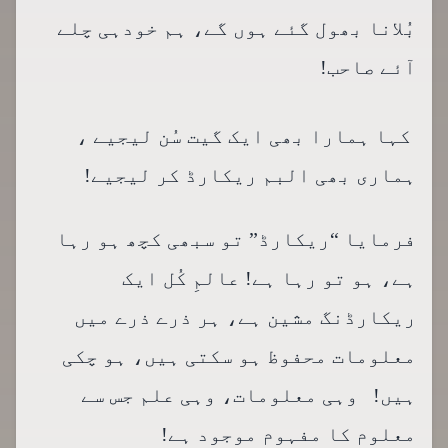
بُلانا بھول گئے ہوں گے، ہم خودہی چلے
آئے صاحب!
کہا ہمارا بھی ایک گیت سُن لیجیے ،
ہماری بھی البم ریکارڈ کر لیجیے!
فرمایا “ریکارڈ” تو سبھی کچھ ہو رہا
ہے، ہو تو رہا ہے! عالمِ کُل ایک
ریکارڈنگ مشین ہے، ہر ذرے ذرے میں
معلومات محفوظ ہو سکتی ہیں، ہو چکی
ہیں! وہی معلومات، وہی علم جس سے
معلوم کا مفہوم موجود ہے!