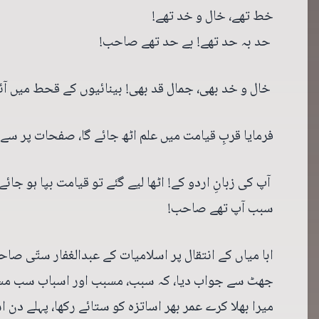
خط تھے، خال و خد تھے!
حد بہ حد تھے! بے حد تھے صاحب!
خال و خد بھی، جمال قد بھی! بینائیوں کے قحط میں آئن
فرمایا قربِ قیامت میں علم اٹھ جائے گا، صفحات پر سے ال
آپ کی زبانِ اردو کے! اٹھا لیے گئے تو قیامت بپا ہو جا
سبب آپ تھے صاحب!
ابا میاں کے انتقال پر اسلامیات کے عبدالغفار ستّی صا
جھٹ سے جواب دیا، کہ سبب، مسبب اور اسباب سب مسب ا
میرا بھلا کرے عمر بھر اساتزہ کو ستائے رکھا، پہلے دن 