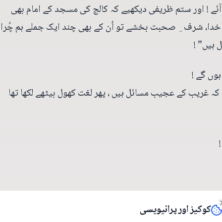
ر آئے ! اور ستم ظریفی دیکھیے کہ کالج کی مسجد کے امام بھی
اخدا، شرف ِ صحبت بخشے تو اُن کے بھی چند ایک جملے ہم چُرا
 ہیں” !
وں گے !
ہ غریب کے عجیب مسائل ہیں ، پھر لغت کھول بیٹھے لکھا تھا
کوکیز اور پرائیویسی
Clos