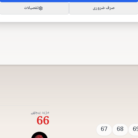
صرف ضروری
تفصیلات
مزید پیچھے
66
67
68
6