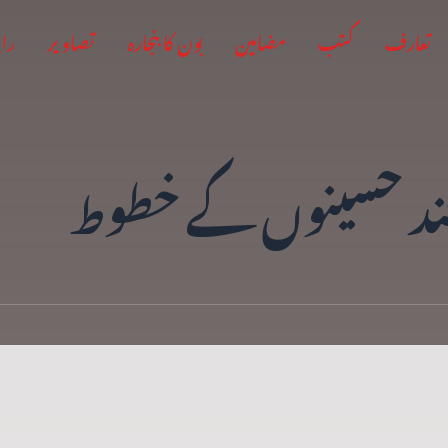
تعارف
کتب
مضامین
بون کا بنجارہ
تصاویر
راب