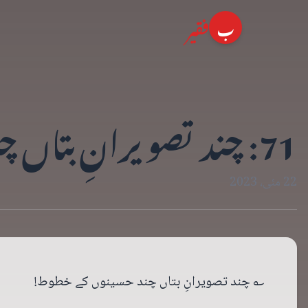
فقیر
ب
71: چند تصویرانِ بتاں چند حسینوں کے خطوط
22 مئی، 2023
؎ چند تصویرانِ بتاں چند حسینوں کے خطوط!