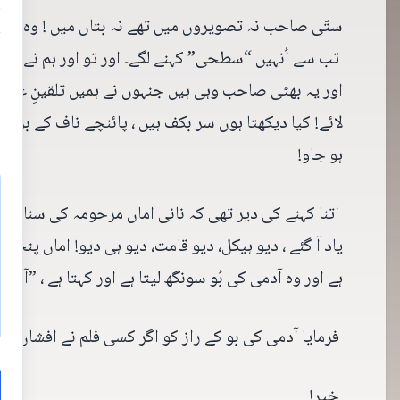
ہ
ستّی صاحب نہ تصویروں میں تھے نہ بتاں میں ! وہ بتو
تب سے اُنہیں “سطحی” کہنے لگے۔ اور تو اور ہم نے اُن
اور یہ بھٹی صاحب وہی ہیں جنہوں نے ہمیں تلقینِ غزال
لائے! کیا دیکھتا ہوں سر بکف ہیں ، پائنچے ناف کے براب
ہو جاو!
اتنا کہنے کی دیر تھی کہ نانی اماں مرحومہ کی سنائی 
یاد آ گئے ، دیو ہیکل، دیو قامت، دیو ہی دیو! اماں پن
ہے اور وہ آدمی کی بُو سونگھ لیتا ہے اور کہتا ہے ، ”آدم بَو 
فرمایا آدمی کی بو کے راز کو اگر کسی فلم نے افشاں کیا ہے تو بلاتاخیر کہا
خیر!