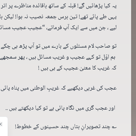
یہ کیا پڑھائیں گے! قبلہ کے ساتھ باقائدہ مناظرے پر ات
یہی طے پائے تھے! تین برس جمعہ نصیب نہ ہوا! لیکن ب
لیے ، جن میں سے ایک آپ فرماتے، “عجیب عجیب مسائل
تو صاحب لام مسئلوں کے بارے میں تو آپ پڑھ ہی چکے ہ
ہم اوّل تو کہے عجیب و غریب مسائل ہیں ، پھر سمجھے ک
کہ غریب کا معنیٰ عجیب کے ہی ہیں !
عجب کی غربی دیکھیے کہ غریبِ الوطنی میں پناہ پائی !
اور عجب گری میں نگاہ پائی ہے تو کیا دیکھتے ہیں ..
؎ چند تصویرانِ بتاں چند حسینوں کے خطوط!
e