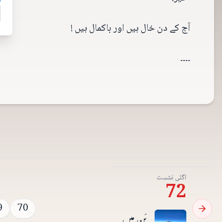
آج کے دن خال ہیں اور باکمال ہیں !
۔۔۔۔
اگلی نشست
72
9
70
بَن میں