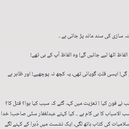
ہ سازی کی سند ماند پڑ جاتی ہے ۔
فاظ اٹھا لیے جائیں گے! وہ الفاظ آپ کے ہی تھے!
ئے گی! ایسی قلتِ گویائی تھی، یہ کچھ نہ پوچھیے! اور ظاہر ہے
حب نے فون کیا ! تعزیت میں کہہ گئے کہ سبب کیا ہوا؟ قتل کا؟
لاسباب کا ہی کام ہے .. کیا کہتے عبدلغفار ستّی صاحب! خدا
اسلامیات کی کتاب ہاتھ لگی، ایک نشست میں دُہرا کے کہنے لگے