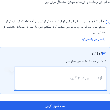
م آپ کی رضامندی کے ساتھ کوکیز استعمال کرتے ہیں
ں کو شرک سمجھتے تھے اور مصوری کو ناجائز بھی !
ہیں بھی اُستاد حسنین بھٹی صاحب کی فوٹو کاپی سمجھا تھا!
ہم آپ کا تجربہ بہتر بنانے کے لیے کوکیز استعمال کرتے ہیں۔ آپ تمام کوکیز قبول کر
ی بھی کی ، ہمیں باقائدہ ملنے ڈی پی ایس کے ہاسٹل بھی تشریف
سکتے ہیں، صرف ضروری کوکیز استعمال کر سکتے ہیں، یا اپنی ترجیحات منتخب کر
سکتے ہیں۔
ر ہیں اور عمامہ مبارک کاف کے برابر ہے ! سمجھائے کہ دیوبندی
رازداری کی پالیسی
نیوز لیٹر
جنّوں پریوں کی دیو مالائی کہانیوں تک، سب سوتے جاگتے دیو
تازہ ترین مواد کے بارے میں مطلع رہیں
جابی میں کہانی سناتیں تو کہتی، دیو کو بشر کے خون کی چاٹ لگی
، آدم بَو“!
 جاتا ہے perfume 2006 نے ہی کیا ہے !
تمام قبول کریں