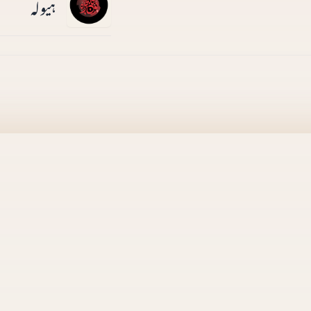
ہیولہ